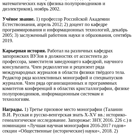
математических наук (физика полупроводников и
диэлектриков), ноябрь 2002.
Учёное звание.
1) профессор Российской Академии
Естествознания, апрель 2012; 2) доцент по кафедре
программирования и информационных технологий, декабрь
2005; 3) заслуженный работник науки и образования, сентябрь
2019.
Карьерная история.
Работал на различных кафедрах
запорожских ВУЗов в должностях от ассистента до
профессора, заместителя заведующего кафедрой, научного
консультанта. Член редколлегии и рецензент ряда
международных журналов в области физики твёрдого тела.
Редактор ряда коллективных монографий и спецвыпусков
журналов. Член ряда организационных и программных
комитетов конференций в областях кристаллографии, физике
полупроводников, информационным системам и
технологиям.
Награды.
1) Третье призовое место монографии (Таланин
В.И. Русская и русско-
венгерская знать X-XV вв.: историко-
генеалогическое исследование. Запорожье: ЗНУ,
2016. 226 с.) в
номинации «Лучшая научная монография 2016-2017 годов»
секции
«Общественные (исторические) науки», 2018. 2)